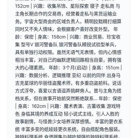
152cm | 兴趣：收集吊饰、星际探索 寝子 走私商 与
主角长期合作的交易商，经营着走私与黑货运输业
务。宇宙大型商会的区域负责人，精明狡黠精打细算
同时又不失人情味，会根据客户喜好改变外型。 年
龄：保密 | 身高：158cm | 兴趣：商业贸易、珍宝收
集 型号V 银河警备队 银河警备队精锐试验型单兵，
具有单独行动权限。虽然无语气无表情，但内心情感
相当丰富，对自己的幽默逻辑回路相当自豪，拥有强
大的心理素质。 年龄：3个月(启动) | 身高：151cm |
兴趣：数据分析、逻辑推理 亚纪 以前的同伴 出身马
吉克星球的华丽怪盗魔术师，有多重窃盗前科。说话
方式浮夸，喜爱以言语逗弄挑衅旁人。曾与主角为搭
档关系，但在故事开始前突然断绝联系... 年龄：保密
| 身高：162cm | 兴趣：魔术表演、古董收集 游戏特
色 身临其境的养成互动 轻小说式主线，引人入胜的
故事剧情，与怪兽少女培养深厚感情。 丰富的更衣系
统 丰富多变的纸娃娃更衣系统，自由搭配角色服装。
独特料理系统 食谱搜集与越吃越强的独特料理系统，