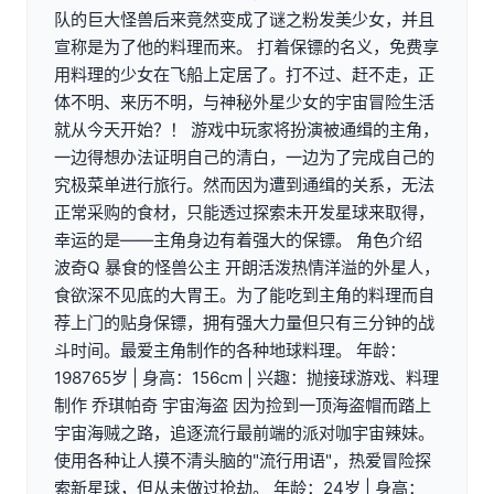
队的巨大怪兽后来竟然变成了谜之粉发美少女，并且
宣称是为了他的料理而来。 打着保镖的名义，免费享
用料理的少女在飞船上定居了。打不过、赶不走，正
体不明、来历不明，与神秘外星少女的宇宙冒险生活
就从今天开始？！ 游戏中玩家将扮演被通缉的主角，
一边得想办法证明自己的清白，一边为了完成自己的
究极菜单进行旅行。然而因为遭到通缉的关系，无法
正常采购的食材，只能透过探索未开发星球来取得，
幸运的是——主角身边有着强大的保镖。 角色介绍
波奇Q 暴食的怪兽公主 开朗活泼热情洋溢的外星人，
食欲深不见底的大胃王。为了能吃到主角的料理而自
荐上门的贴身保镖，拥有强大力量但只有三分钟的战
斗时间。最爱主角制作的各种地球料理。 年龄：
198765岁 | 身高：156cm | 兴趣：抛接球游戏、料理
制作 乔琪帕奇 宇宙海盗 因为捡到一顶海盗帽而踏上
宇宙海贼之路，追逐流行最前端的派对咖宇宙辣妹。
使用各种让人摸不清头脑的"流行用语"，热爱冒险探
索新星球，但从未做过抢劫。 年龄：24岁 | 身高：