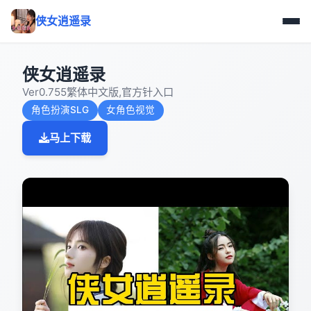
侠女逍遥录
侠女逍遥录
Ver0.755繁体中文版,官方针入口
角色扮演SLG
女角色视觉
马上下载